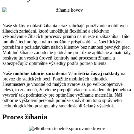
Naše služby v oblasti žíhania teraz zahŕňajú používanie mobilných
žíhacích zariadení, ktoré umožňujú flexibilné a efektívne
vykonávanie žíhacích procesov priamo na mieste u zákazníka. Táto
mobilná technológia nám umožňuje prispôsobiť sa špecifickým
potrebám a požiadavkám našich klientov bez nutnosti pevných piec.
Mobilné žíhacie zariadenie je ideálne pre rôzne aplikácie a materiály,
poskytujúc vysokú úroveň kontroly nad procesom žíhania a
zabezpečujúc optimálne výsledky podľa potrieb klienta.
Naše
mobilné žíhacie zariadenia
Vám
šetria čas aj náklady
na
prevoz do statických pecí. Použitie mobilných jednotiek
Heatmasters je vhodné od malých zvarov až po veľkoobjemové
telesá, to znamená, že vieme prepojiť viacero zariadení do jedného a
vytvoriť tak podmienky pre optimálne vyžíhanie materiálu. Náš
odborne vyškolení personál pomôže s návrhom toho správneho
technologického postupu aby sme dosiahli želaný výsledok.
Proces žíhania