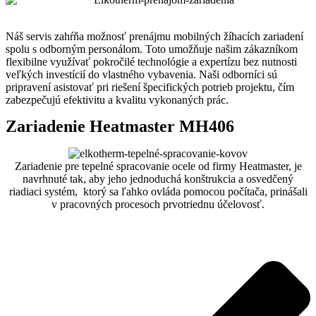
Náš servis zahŕňa možnosť prenájmu mobilných žíhacích zariadení
spolu s odborným personálom. Toto umožňuje našim zákazníkom
flexibilne využívať pokročilé technológie a expertízu bez nutnosti
veľkých investícií do vlastného vybavenia. Naši odborníci sú
pripravení asistovať pri riešení špecifických potrieb projektu, čím
zabezpečujú efektivitu a kvalitu vykonaných prác.
Zariadenie Heatmaster MH406
Zariadenie pre tepelné spracovanie ocele od firmy Heatmaster, je
navrhnuté tak, aby jeho jednoduchá konštrukcia a osvedčený
riadiaci systém, ktorý sa ľahko ovláda pomocou počítača, prinášali
v pracovných procesoch prvotriednu účelovosť.